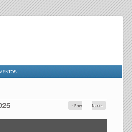
MENTOS
025
« Prev
Next »