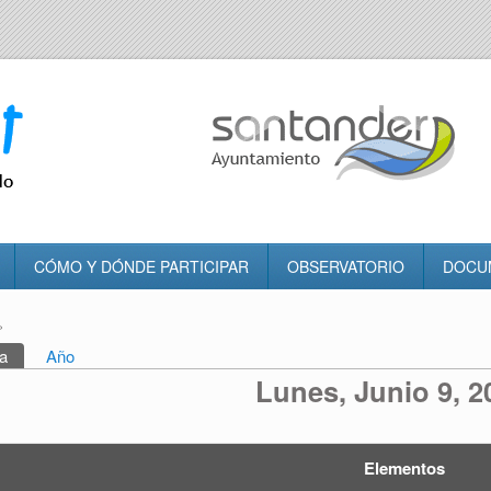
CÓMO Y DÓNDE PARTICIPAR
OBSERVATORIO
DOCU
»
tra usted aquí
a
(solapa activa)
Año
rincipales
Lunes, Junio 9, 2
Elementos