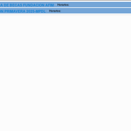
-
 DE BECAS FUNDACION AFIM
Horarios:
-
N PRIMAVERA 2025-MPDL
Horarios: