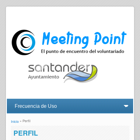
» Perfil
Inicio
Se encuentra usted aquí
PERFIL