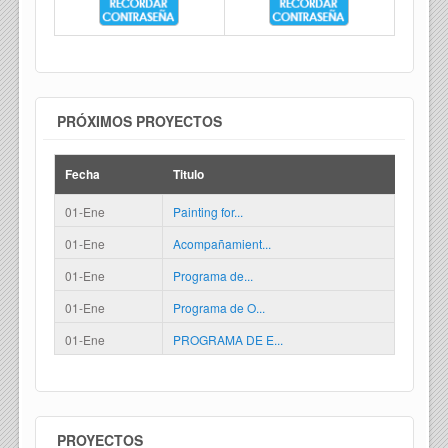
PRÓXIMOS PROYECTOS
Fecha
Titulo
01-Ene
Painting for...
01-Ene
Acompañamient...
01-Ene
Programa de...
01-Ene
Programa de O...
01-Ene
PROGRAMA DE E...
PROYECTOS