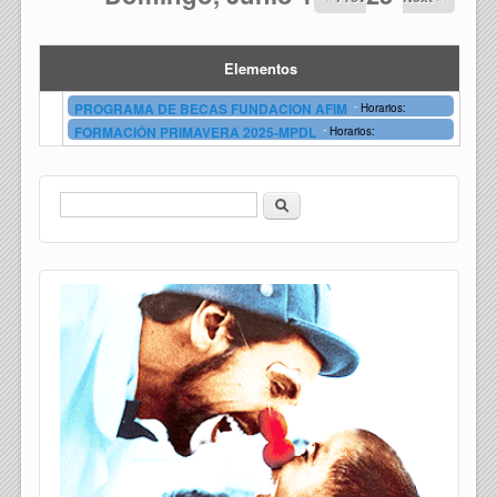
Elementos
-
PROGRAMA DE BECAS FUNDACION AFIM
Horarios:
-
FORMACIÓN PRIMAVERA 2025-MPDL
Horarios:
Buscar
Formulario de búsqueda