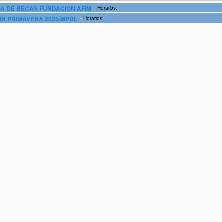
-
 DE BECAS FUNDACION AFIM
Horarios:
-
N PRIMAVERA 2025-MPDL
Horarios: