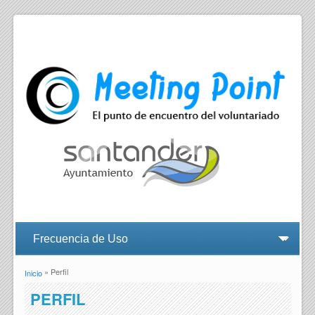
» Perfil
Inicio
Se encuentra usted aquí
PERFIL