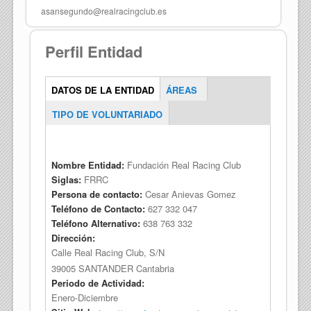
asansegundo@realracingclub.es
Perfil Entidad
(solapa
DATOS DE LA ENTIDAD
ÁREAS
Entidad_Tabs
activa)
TIPO DE VOLUNTARIADO
Nombre Entidad:
Fundación Real Racing Club
Siglas:
FRRC
Persona de contacto:
Cesar Anievas Gomez
Teléfono de Contacto:
627 332 047
Teléfono Alternativo:
638 763 332
Dirección:
Calle Real Racing Club, S/N
39005
SANTANDER
Cantabria
Periodo de Actividad:
Enero-Diciembre