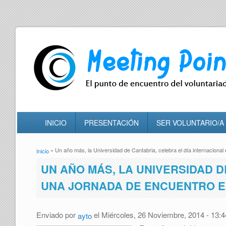
INICIO
PRESENTACIÓN
SER VOLUNTARIO/A
» Un año más, la Universidad de Cantabria, celebra el día internacional
Inicio
Se encuentra usted aquí
UN AÑO MÁS, LA UNIVERSIDAD D
UNA JORNADA DE ENCUENTRO E
Enviado por
el Miércoles, 26 Noviembre, 2014 - 13:4
ayto