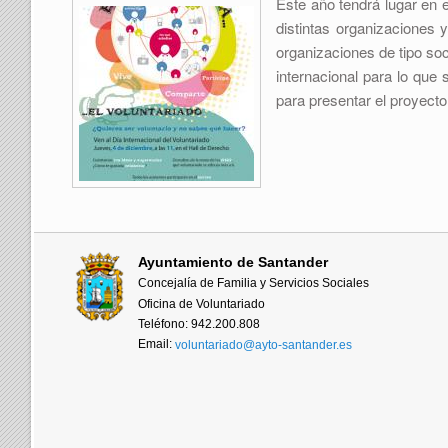
Este año tendrá lugar en e
distintas organizaciones
organizaciones de tipo so
internacional para lo que
para presentar el proyecto
Ayuntamiento de Santander
Concejalía de Familia y Servicios Sociales
Oficina de Voluntariado
Teléfono: 942.200.808
Email:
voluntariado@ayto-santander.es