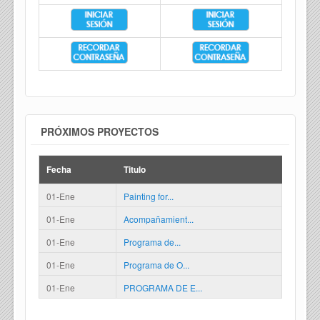
PRÓXIMOS PROYECTOS
Fecha
Titulo
01-Ene
Painting for...
01-Ene
Acompañamient...
01-Ene
Programa de...
01-Ene
Programa de O...
01-Ene
PROGRAMA DE E...