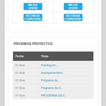
PRÓXIMOS PROYECTOS
Fecha
Titulo
01-Ene
Painting for...
01-Ene
Acompañamient...
01-Ene
Programa de...
01-Ene
Programa de O...
01-Ene
PROGRAMA DE E...