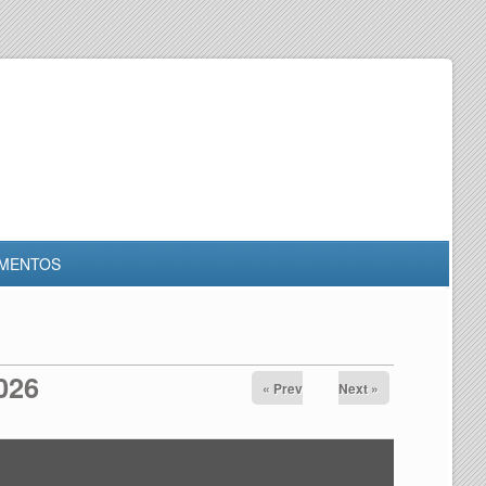
MENTOS
026
« Prev
Next »