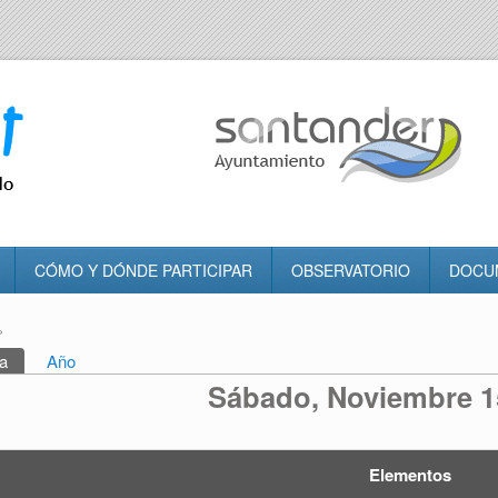
CÓMO Y DÓNDE PARTICIPAR
OBSERVATORIO
DOCU
»
tra usted aquí
a
(solapa activa)
Año
rincipales
Sábado, Noviembre 1
Elementos