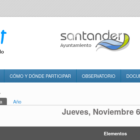
CÓMO Y DÓNDE PARTICIPAR
OBSERVATORIO
DOCU
»
tra usted aquí
a
(solapa activa)
Año
rincipales
Jueves, Noviembre 6
Elementos