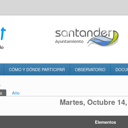
CÓMO Y DÓNDE PARTICIPAR
OBSERVATORIO
DOCU
»
tra usted aquí
a
(solapa activa)
Año
rincipales
Martes, Octubre 14,
Elementos