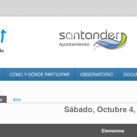
CÓMO Y DÓNDE PARTICIPAR
OBSERVATORIO
DOCU
»
tra usted aquí
a
(solapa activa)
Año
rincipales
Sábado, Octubre 4,
Elementos