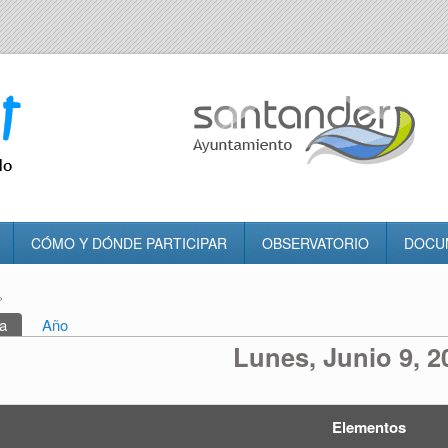
CÓMO Y DÓNDE PARTICIPAR
OBSERVATORIO
DOCU
»
tra usted aquí
a
(solapa activa)
Año
rincipales
Lunes, Junio 9, 2
Elementos