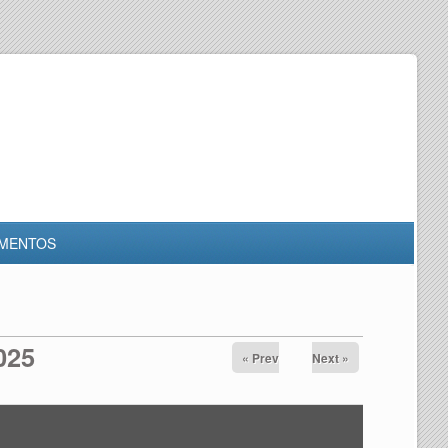
MENTOS
025
« Prev
Next »