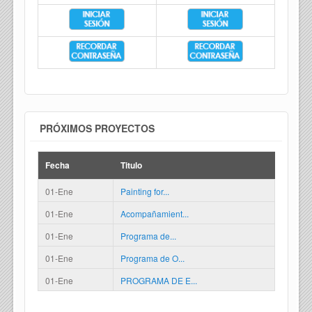
PRÓXIMOS PROYECTOS
Fecha
Titulo
01-Ene
Painting for...
01-Ene
Acompañamient...
01-Ene
Programa de...
01-Ene
Programa de O...
01-Ene
PROGRAMA DE E...