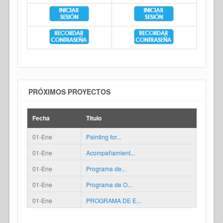
PRÓXIMOS PROYECTOS
Fecha
Titulo
01-Ene
Painting for...
01-Ene
Acompañamient...
01-Ene
Programa de...
01-Ene
Programa de O...
01-Ene
PROGRAMA DE E...