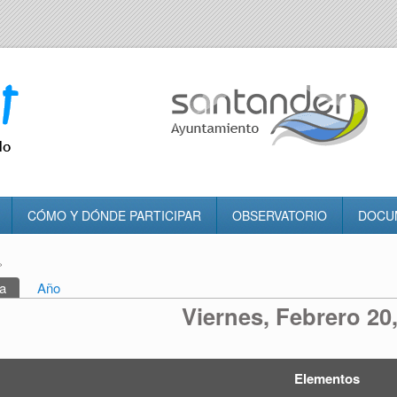
CÓMO Y DÓNDE PARTICIPAR
OBSERVATORIO
DOCU
»
tra usted aquí
a
(solapa activa)
Año
rincipales
Viernes, Febrero 20
Elementos