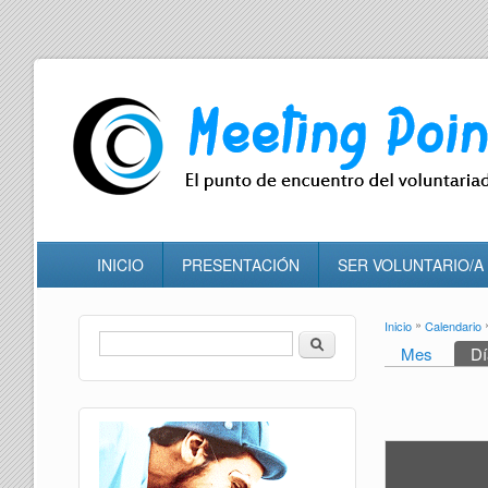
INICIO
PRESENTACIÓN
SER VOLUNTARIO/A
»
Inicio
Calendario
Se encuen
Buscar
Mes
Dí
Formulario de búsqueda
Solapas p