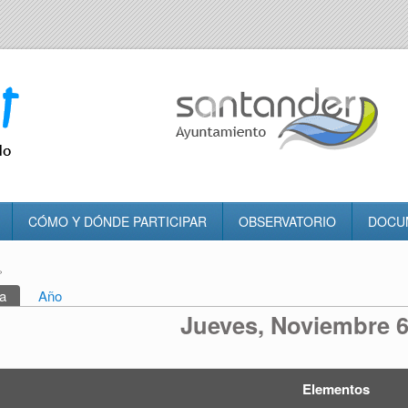
CÓMO Y DÓNDE PARTICIPAR
OBSERVATORIO
DOCU
»
tra usted aquí
a
(solapa activa)
Año
rincipales
Jueves, Noviembre 6
Elementos