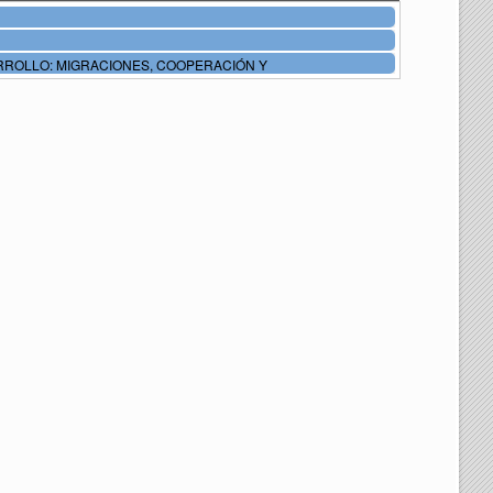
RROLLO: MIGRACIONES, COOPERACIÓN Y
EMA INTERNACIONAL DE COOPERACIÓN: ANÁLISIS Y