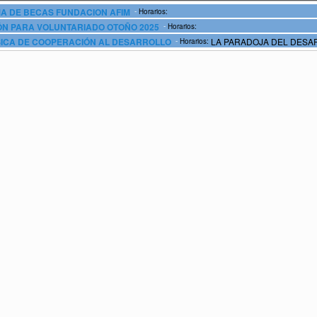
-
 DE BECAS FUNDACION AFIM
Horarios:
-
N PARA VOLUNTARIADO OTOÑO 2025
Horarios:
LA PARADOJA DEL DESA
-
ICA DE COOPERACIÓN AL DESARROLLO
Horarios:
ILIDAD ESTATAL (JUEVES, 6 DE NOVIEMBRE DE 2025_ 16.00H ) Y EL SIST
 EN EL CONTEXTO ACTUAL (VIERNES, 7 DE NOVIEMBRE DE 2025_10.00H)