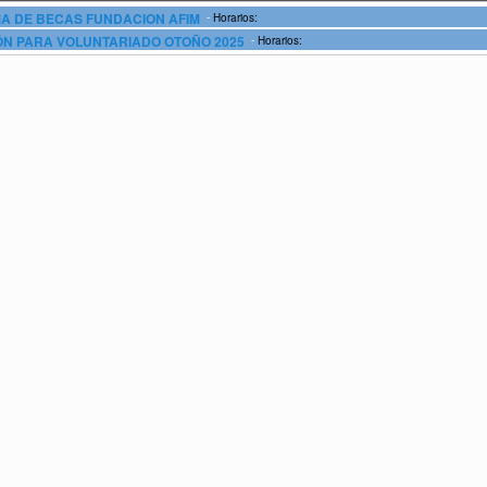
-
 DE BECAS FUNDACION AFIM
Horarios:
-
N PARA VOLUNTARIADO OTOÑO 2025
Horarios: