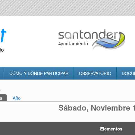
CÓMO Y DÓNDE PARTICIPAR
OBSERVATORIO
DOCU
»
tra usted aquí
a
(solapa activa)
Año
rincipales
Sábado, Noviembre 1
Elementos