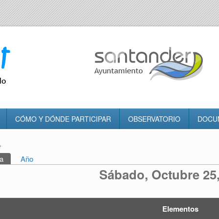
CÓMO Y DÓNDE PARTICIPAR
OBSERVATORIO
DOCU
»
tra usted aquí
a
(solapa activa)
Año
rincipales
Sábado, Octubre 25
Elementos