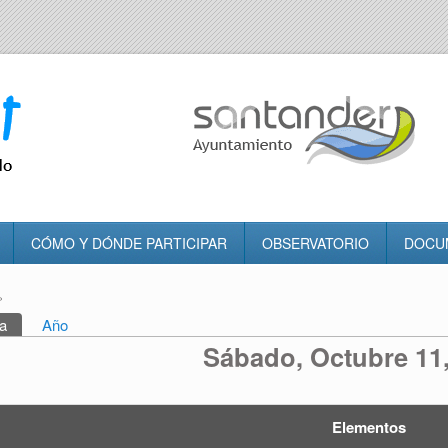
CÓMO Y DÓNDE PARTICIPAR
OBSERVATORIO
DOCU
»
tra usted aquí
a
(solapa activa)
Año
rincipales
Sábado, Octubre 11
Elementos