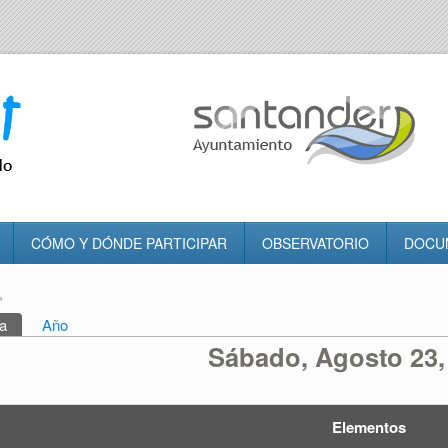
CÓMO Y DÓNDE PARTICIPAR
OBSERVATORIO
DOCU
»
tra usted aquí
a
(solapa activa)
Año
rincipales
Sábado, Agosto 23,
Elementos