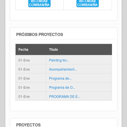
PRÓXIMOS PROYECTOS
Fecha
Titulo
01-Ene
Painting for...
01-Ene
Acompañamient...
01-Ene
Programa de...
01-Ene
Programa de O...
01-Ene
PROGRAMA DE E...
PROYECTOS