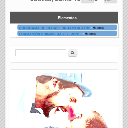
Elementos
-
PROGRAMA DE BECAS FUNDACION AFIM
Horarios:
-
FORMACIÓN PRIMAVERA 2025-MPDL
Horarios:
Buscar
Formulario de búsqueda