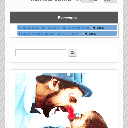
Elementos
-
PROGRAMA DE BECAS FUNDACION AFIM
Horarios:
-
FORMACIÓN PRIMAVERA 2025-MPDL
Horarios:
Buscar
Formulario de búsqueda