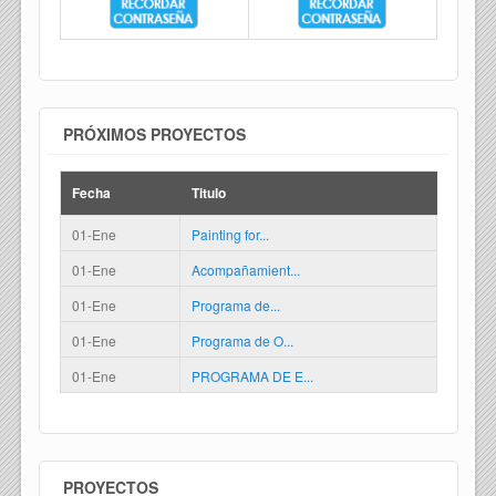
PRÓXIMOS PROYECTOS
Fecha
Titulo
01-Ene
Painting for...
01-Ene
Acompañamient...
01-Ene
Programa de...
01-Ene
Programa de O...
01-Ene
PROGRAMA DE E...
PROYECTOS